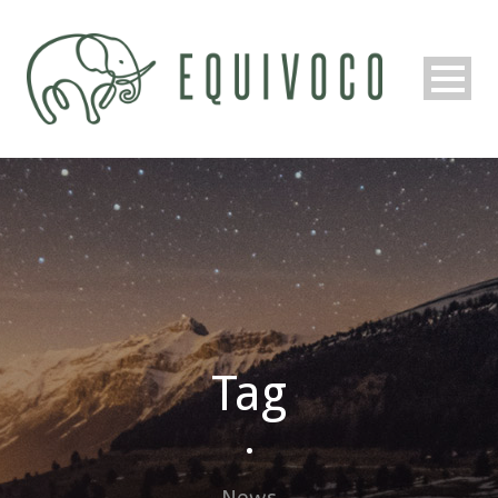
Tag
•
News