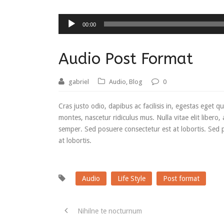
00:00
Audio Post Format
gabriel
Audio
,
Blog
0
Cras justo odio, dapibus ac facilisis in, egestas eget
montes, nascetur ridiculus mus. Nulla vitae elit libero,
semper. Sed posuere consectetur est at lobortis. Sed 
at lobortis.
Audio
Life Style
Post format
Nihilne te nocturnum