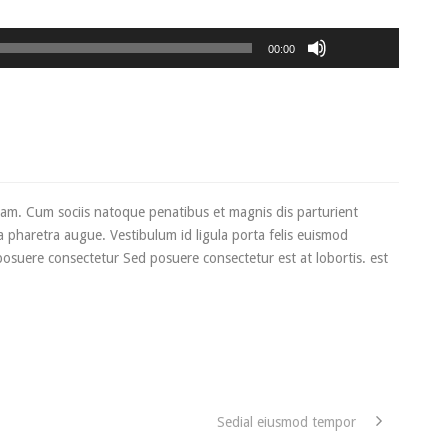
Use
as
Tocador
00:00
setas
de
para
áudio
cima
ou
para
baixo
para
 quam. Cum sociis natoque penatibus et magnis dis parturient
aumentar
 a pharetra augue. Vestibulum id ligula porta felis euismod
ou
posuere consectetur Sed posuere consectetur est at lobortis. est
diminuir
o
volume.
Sedial eiusmod tempor